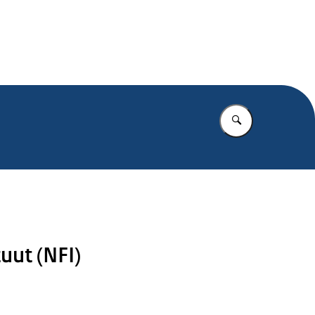
.nl
Vul in wat u z
uut (NFI)