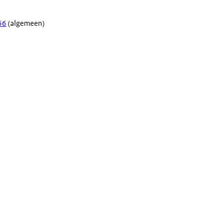
66
(algemeen)