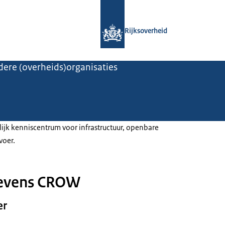
Naar de homepage van Rijksoverheid
Rijksoverheid
ere (overheids)organisaties
jk kenniscentrum voor infrastructuur, openbare
voer.
evens CROW
er