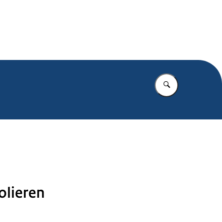
.nl
Vul in wat u z
olieren