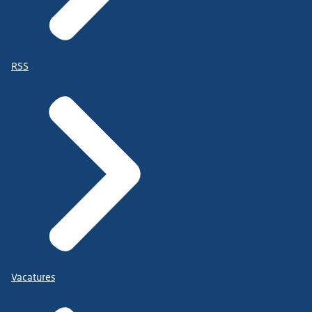
RSS
Vacatures