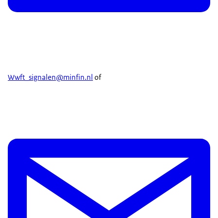
Wwft_signalen@minfin.nl
of