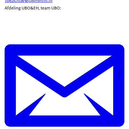
ToezichtWwft@minfin.nl
Afdeling UBO&EH, team UBO: