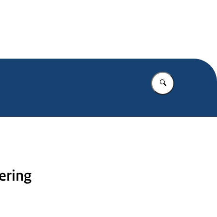
.nl
Vul in wat u z
ering