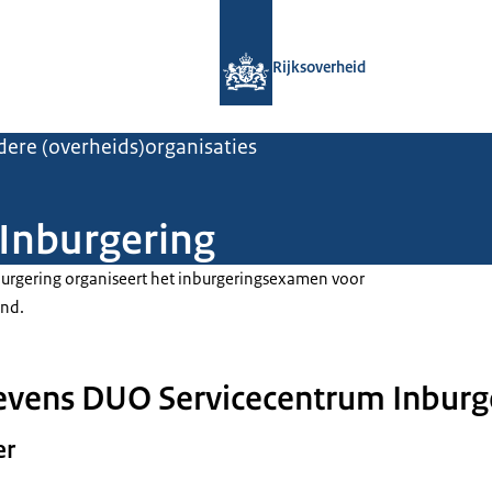
Naar de homepage van Rijksoverheid
Rijksoverheid
ere (overheids)organisaties
Inburgering
urgering organiseert het inburgeringsexamen voor
and.
evens DUO Servicecentrum Inburg
er