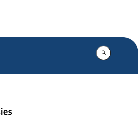
.nl
Vul in wat u z
ies