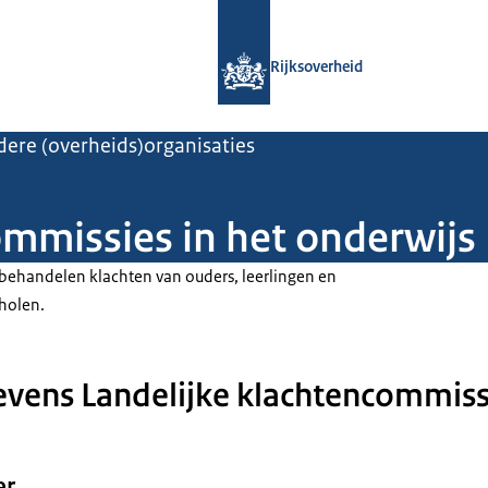
Naar de homepage van Rijksoverheid
Rijksoverheid
ere (overheids)organisaties
ommissies in het onderwijs
behandelen klachten van ouders, leerlingen en
holen.
vens Landelijke klachtencommiss
er