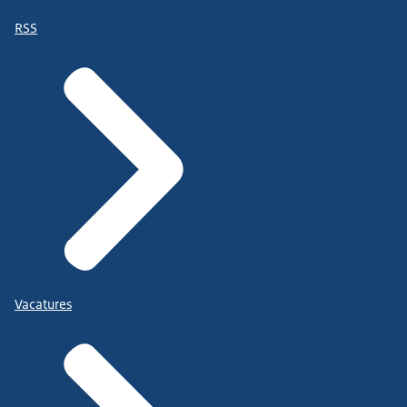
RSS
Vacatures