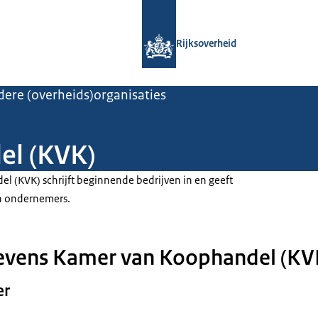
Naar de homepage van Rijksoverheid
Rijksoverheid
ere (overheids)organisaties
el (KVK)
 (KVK) schrijft beginnende bedrijven in en geeft
an ondernemers.
evens Kamer van Koophandel (KV
er