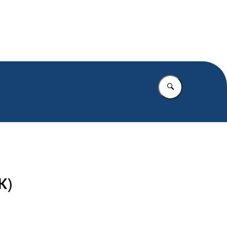
.nl
Vul in wat u z
K)