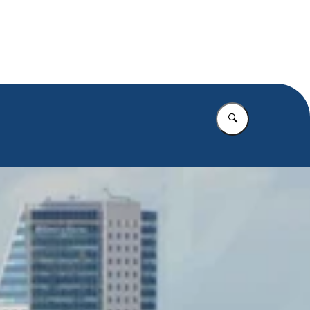
.nl
Vul in wat u z