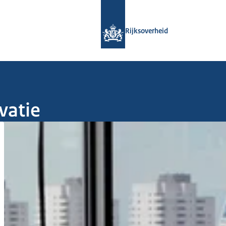
Naar de homepage van Rijksoverheid
Rijksoverheid
vatie