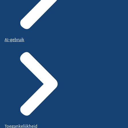
AI-gebruik
Toegankelijkheid