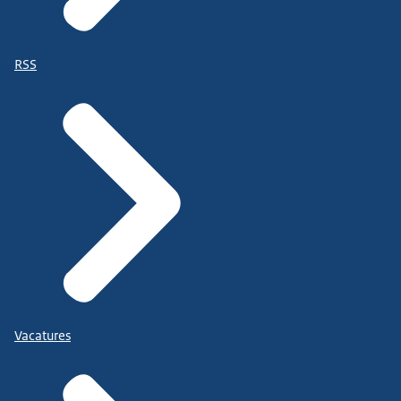
RSS
Vacatures