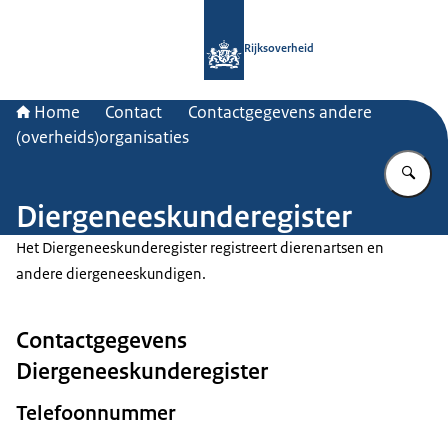
Naar de homepage van Rijksoverheid
Rijksoverheid
Home
Contact
Contactgegevens andere
(overheids)organisaties
Vu
Diergeneeskunderegister
Het Diergeneeskunderegister registreert dierenartsen en
andere diergeneeskundigen.
Contactgegevens
Diergeneeskunderegister
Telefoonnummer