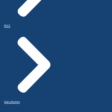
RSS
Vacatures