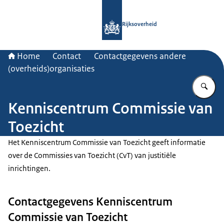
Naar de homepage van Rijksoverheid
Rijksoverheid
Home
Contact
Contactgegevens andere
(overheids)organisaties
Vu
Kenniscentrum Commissie van
Toezicht
Het Kenniscentrum Commissie van Toezicht geeft informatie
over de Commissies van Toezicht (CvT) van justitiële
inrichtingen.
Contactgegevens Kenniscentrum
Commissie van Toezicht