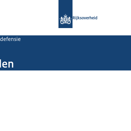
Naar de homepage van Rijksoverheid
Rijksoverheid
 defensie
len