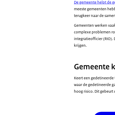
De gemeente helpt de g
meeste gemeenten hebbe
terugkeer naar de samen
Gemeenten werken vaak m
complexe problemen ron
integratieofficier (RIO
krijgen.
Gemeente kr
Keert een gedetineerde 
waar de gedetineerde ga
hoog risico. Dit gebeurt