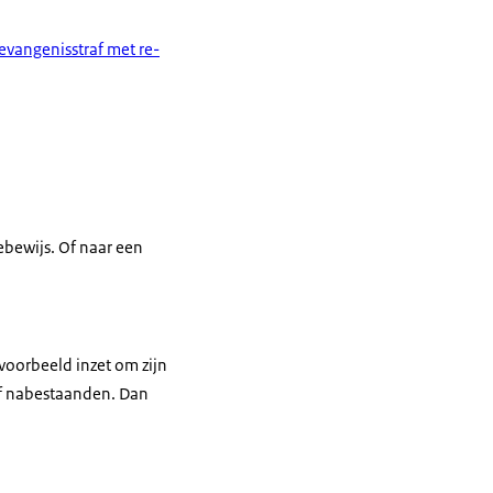
evangenisstraf met re-
ebewijs. Of naar een
voorbeeld inzet om zijn
s of nabestaanden. Dan