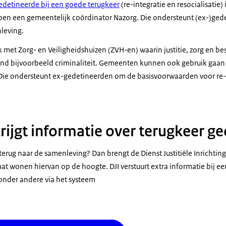
edetineerde bij een goede terugkeer
(re-integratie en resocialisatie
n een gemeentelijk coördinator Nazorg. Die ondersteunt (ex-)gede
leving.
et Zorg- en Veiligheidshuizen (ZVH-en) waarin justitie, zorg en b
d bijvoorbeeld criminaliteit. Gemeenten kunnen ook gebruik gaan
). Die ondersteunt ex-gedetineerden om de basisvoorwaarden voor re-
ijgt informatie over terugkeer g
terug naar de samenleving? Dan brengt de Dienst Justitiële Inrichti
at wonen hiervan op de hoogte. DJI verstuurt extra informatie bij e
 onder andere via het systeem