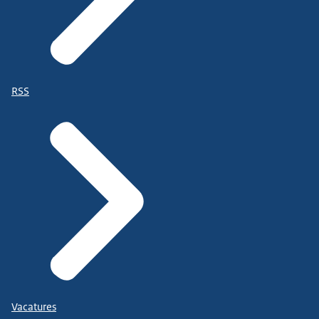
RSS
Vacatures