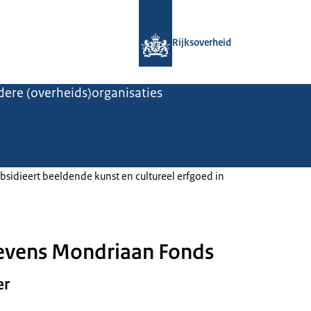
Naar de homepage van Rijksoverheid
Rijksoverheid
ere (overheids)organisaties
sidieert beeldende kunst en cultureel erfgoed in
evens Mondriaan Fonds
er