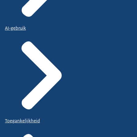
AI-gebruik
Toegankelijkheid