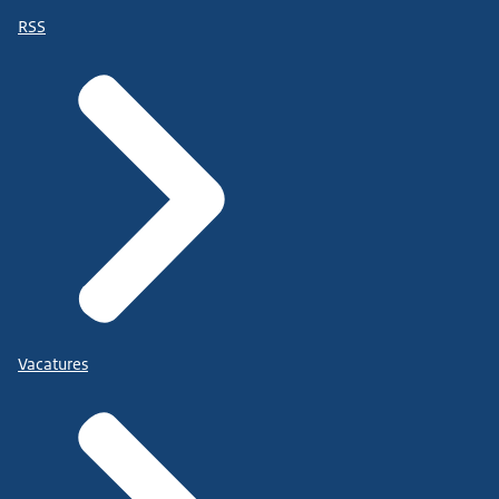
RSS
Vacatures