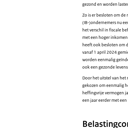
gezond en worden laste
Zo is er besloten om de 
(IB-)ondernemers nu een
het verschil in fiscale
met een hoger inkomen b
heeft ook besloten om de
vanaf 1 april 2024 gemi
worden eenmalig geïndex
ook een gezonde levens
Door het uitstel van het
gekozen om eenmalig het
heffingvrije vermogen ja
een jaar eerder met ee
Belastingcon