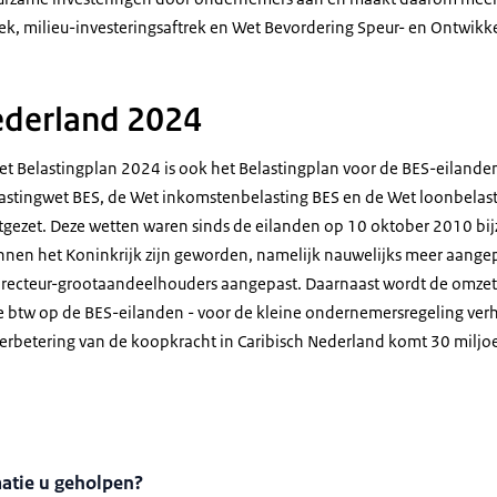
rek, milieu-investeringsaftrek en Wet Bevordering Speur- en Ontwikk
ederland 2024
t Belastingplan 2024 is ook het Belastingplan voor de BES-eiland
astingwet BES, de Wet inkomstenbelasting BES en de Wet loonbelasti
tgezet. Deze wetten waren sinds de eilanden op 10 oktober 2010 b
nen het Koninkrijk zijn geworden, namelijk nauwelijks meer aangep
directeur-grootaandeelhouders aangepast. Daarnaast wordt de omze
e btw op de BES-eilanden - voor de kleine ondernemersregeling ve
 verbetering van de koopkracht in Caribisch Nederland komt 30 miljoe
matie u geholpen?