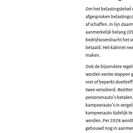
Om het belastingstelsel
afgesproken belastingcon
af schaffen. In lijn daa
aanmerkelijk belang (D
bedrijfsoverdracht het 
betaald. Het kabinet ne
maken.
Ook de bijzondere regeli
worden eerste stappen g
niet of beperkt doeltref
twee versoberd. Bezitter
personenauto’s betalen.
kampeerauto’s in vergeli
kampeerauto tijdelijk t
worden. Per 2028 wordt 
gebouwd nog in aanmerki