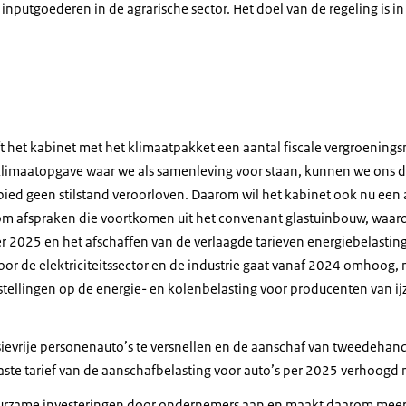
 inputgoederen in de agrarische sector. Het doel van de regeling is 
t het kabinet met het klimaatpakket een aantal fiscale vergroening
limaatopgave waar we als samenleving voor staan, kunnen we ons 
ied geen stilstand veroorloven. Daarom wil het kabinet ook nu een
 om afspraken die voortkomen uit het convenant glastuinbouw, waar
r 2025 en het afschaffen van de verlaagde tarieven energiebelastin
voor de elektriciteitssector en de industrie gaat vanaf 2024 omhoog,
jstellingen op de energie- en kolenbelasting voor producenten van i
ievrije personenauto’s te versnellen en de aanschaf van tweedehands
vaste tarief van de aanschafbelasting voor auto’s per 2025 verhoogd
urzame investeringen door ondernemers aan en maakt daarom meer g