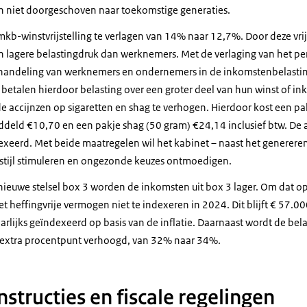
n niet doorgeschoven naar toekomstige generaties.
mkb-winstvrijstelling te verlagen van 14% naar 12,7%. Door deze vri
 lagere belastingdruk dan werknemers. Met de verlaging van het pe
 behandeling van werknemers en ondernemers in de inkomstenbelasti
etalen hierdoor belasting over een groter deel van hun winst of i
 accijnzen op sigaretten en shag te verhogen. Hierdoor kost een pak
ddeld €10,70 en een pakje shag (50 gram) €24,14 inclusief btw. De 
eerd. Met beide maatregelen wil het kabinet – naast het genereren
stijl stimuleren en ongezonde keuzes ontmoedigen.
 nieuwe stelsel box 3 worden de inkomsten uit box 3 lager. Om dat op
 heffingvrije vermogen niet te indexeren in 2024. Dit blijft € 57.0
arlijks geïndexeerd op basis van de inflatie. Daarnaast wordt de bela
n extra procentpunt verhoogd, van 32% naar 34%.
structies en fiscale regelingen