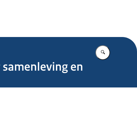
.nl
Vul in wat u z
r samenleving en