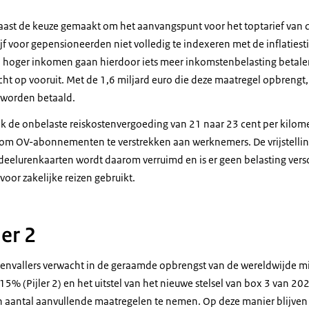
aast de keuze gemaakt om het aanvangspunt voor het toptarief van 
f voor gepensioneerden niet volledig te indexeren met de inflatiest
hoger inkomen gaan hierdoor iets meer inkomstenbelasting betalen.
cht op vooruit. Met de 1,6 miljard euro die deze maatregel opbreng
 worden betaald.
k de onbelaste reiskostenvergoeding van 21 naar 23 cent per kilom
 om OV-abonnementen te verstrekken aan werknemers. De vrijstellin
elurenkaarten wordt daarom verruimd en is er geen belasting versc
oor zakelijke reizen gebruikt.
ler 2
genvallers verwacht in de geraamde opbrengst van de wereldwijde 
15% (Pijler 2) en het uitstel van het nieuwe stelsel van box 3 van 2
 aantal aanvullende maatregelen te nemen. Op deze manier blijven