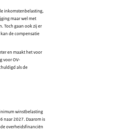
de inkomstenbelasting,
ijging maar wel met
 Toch gaan ook zij er
t, kan de compensatie
eter en maakt het voor
g voor OV-
huldigd als de
minimum winstbelasting
026 naar 2027. Daarom is
 de overheidsfinanciën