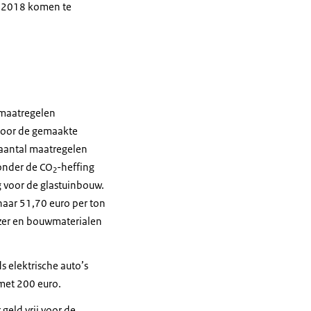
in 2018 komen te
smaatregelen
door de gemaakte
 aantal maatregelen
onder de CO
-heffing
2
g voor de glastuinbouw.
 naar 51,70 euro per ton
jzer en bouwmaterialen
 elektrische auto’s
 met 200 euro.
eld vrij voor de