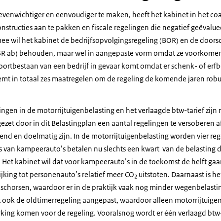
 evenwichtiger en eenvoudiger te maken, heeft het kabinet in het co
structies aan te pakken en fiscale regelingen die negatief geëvaluee
rmee wil het kabinet de bedrijfsopvolgingsregeling (BOR) en de doors
SR ab) behouden, maar wel in aangepaste vorm omdat ze voorkomen 
voortbestaan van een bedrijf in gevaar komt omdat er schenk- of er
emt in totaal zes maatregelen om de regeling de komende jaren robu
ngen in de motorrijtuigenbelasting en het verlaagde btw-tarief zijn 
ezet door in dit Belastingplan een aantal regelingen te versoberen a
fend en doelmatig zijn. In de motorrijtuigenbelasting worden vier re
s van kampeerauto’s betalen nu slechts een kwart van de belasting di
 Het kabinet wil dat voor kampeerauto’s in de toekomst de helft g
jking tot personenauto’s relatief meer CO
uitstoten. Daarnaast is h
2
e schorsen, waardoor er in de praktijk vaak nog minder wegenbelastin
ook de oldtimerregeling aangepast, waardoor alleen motorrijtuigen
ng komen voor de regeling. Vooralsnog wordt er één verlaagd btw-t