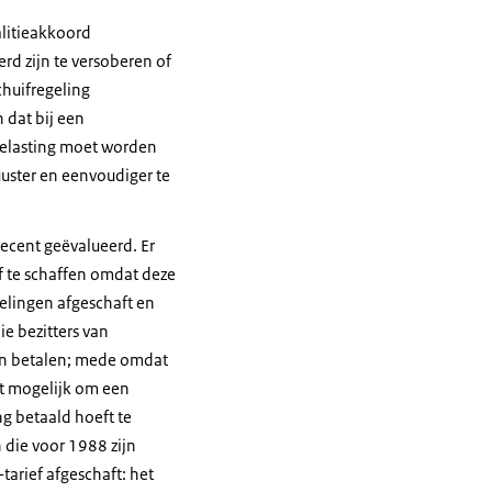
alitieakkoord
rd zijn te versoberen of
chuifregeling
dat bij een
fbelasting moet worden
uster en eenvoudiger te
recent geëvalueerd. Er
f te schaffen omdat deze
gelingen afgeschaft en
e bezitters van
aan betalen; mede omdat
et mogelijk om een
g betaald hoeft te
 die voor 1988 zijn
arief afgeschaft: het