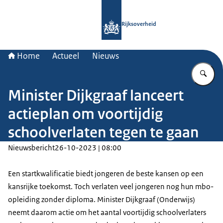
Naar de homepage van Rijksoverheid
Rijksoverheid
Home
Actueel
Nieuws
Vu
Minister Dijkgraaf lanceert
actieplan om voortijdig
schoolverlaten tegen te gaan
Nieuwsbericht
26-10-2023 | 08:00
Een startkwalificatie biedt jongeren de beste kansen op een
kansrijke toekomst. Toch verlaten veel jongeren nog hun mbo-
opleiding zonder diploma. Minister Dijkgraaf (Onderwijs)
neemt daarom actie om het aantal voortijdig schoolverlaters