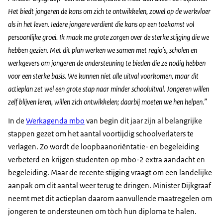
Het biedt jongeren de kans om zich te ontwikkelen, zowel op de werkvloer
als in het leven. Iedere jongere verdient die kans op een toekomst vol
persoonlijke groei. Ik maak me grote zorgen over de sterke stijging die we
hebben gezien. Met dit plan werken we samen met regio’s, scholen en
werkgevers om jongeren de ondersteuning te bieden die ze nodig hebben
voor een sterke basis. We kunnen niet alle uitval voorkomen, maar dit
actieplan zet wel een grote stap naar minder schooluitval. Jongeren willen
zelf blijven leren, willen zich ontwikkelen; daarbij moeten we hen helpen.”
In de
Werkagenda mbo
van begin dit jaar zijn al belangrijke
stappen gezet om het aantal voortijdig schoolverlaters te
verlagen. Zo wordt de loopbaanoriëntatie- en begeleiding
verbeterd en krijgen studenten op mbo-2 extra aandacht en
begeleiding. Maar de recente stijging vraagt om een landelijke
aanpak om dit aantal weer terug te dringen. Minister Dijkgraaf
neemt met dit actieplan daarom aanvullende maatregelen om
jongeren te ondersteunen om tòch hun diploma te halen.