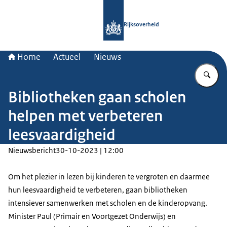
Naar de homepage van Rijksoverheid
Rijksoverheid
Home
Actueel
Nieuws
Vu
Bibliotheken gaan scholen
helpen met verbeteren
leesvaardigheid
Nieuwsbericht
30-10-2023 | 12:00
Om het plezier in lezen bij kinderen te vergroten en daarmee
hun leesvaardigheid te verbeteren, gaan bibliotheken
intensiever samenwerken met scholen en de kinderopvang.
Minister Paul (Primair en Voortgezet Onderwijs) en