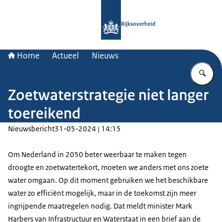
Naar de homepage van Rijksoverheid
Rijksoverheid
Home
Actueel
Nieuws
Vu
Zoetwaterstrategie niet langer
toereikend
Nieuwsbericht
31-05-2024 | 14:15
Om Nederland in 2050 beter weerbaar te maken tegen
droogte en zoetwatertekort, moeten we anders met ons zoete
water omgaan. Op dit moment gebruiken we het beschikbare
water zo efficiënt mogelijk, maar in de toekomst zijn meer
ingrijpende maatregelen nodig. Dat meldt minister Mark
Harbers van Infrastructuur en Waterstaat in een brief aan de