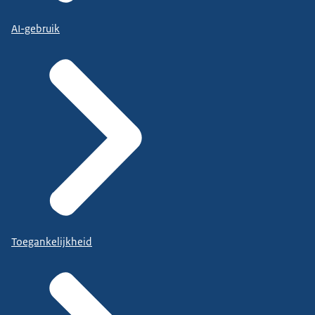
AI-gebruik
Toegankelijkheid