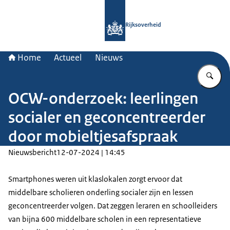
Naar de homepage van Rijksoverheid
Rijksoverheid
Home
Actueel
Nieuws
Vu
OCW-onderzoek: leerlingen
socialer en geconcentreerder
door mobieltjesafspraak
Nieuwsbericht
12-07-2024 | 14:45
Smartphones weren uit klaslokalen zorgt ervoor dat
middelbare scholieren onderling socialer zijn en lessen
geconcentreerder volgen. Dat zeggen leraren en schoolleiders
van bijna 600 middelbare scholen in een representatieve