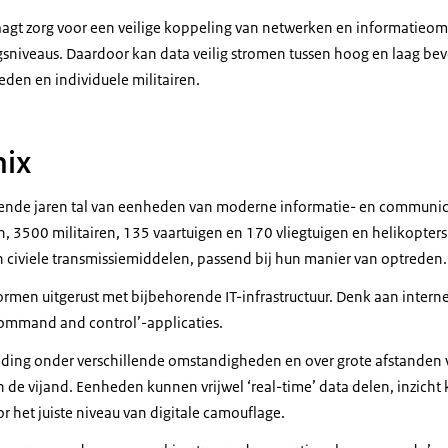
raagt zorg voor een veilige koppeling van netwerken en informatie
ngsniveaus. Daardoor kan data veilig stromen tussen hoog en laag be
den en individuele militairen.
ix
mende jaren tal van eenheden van moderne informatie- en communic
, 3500 militairen, 135 vaartuigen en 170 vliegtuigen en helikopters.
en civiele transmissiemiddelen, passend bij hun manier van optreden.
rmen uitgerust met bijbehorende IT-infrastructuur. Denk aan intern
ommand and control
’-applicaties.
ding onder verschillende omstandigheden en over grote afstanden val
 de vijand. Eenheden kunnen vrijwel ‘
real-time
’ data delen, inzicht
r het juiste niveau van digitale camouflage.