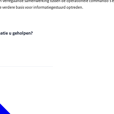
en verregaande samenwerking tussen de operationele commando’s e
de verdere basis voor informatiegestuurd optreden.
matie u geholpen?