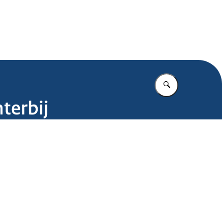
.nl
Vul in wat u z
hterbij