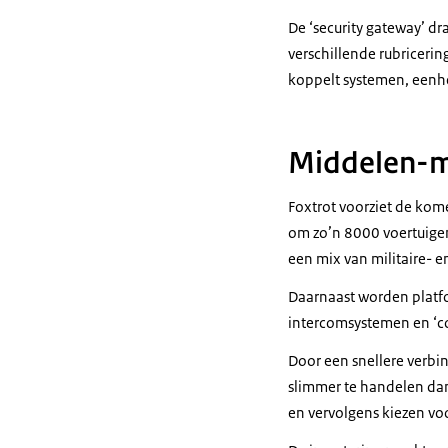
De ‘
security gateway
’ d
verschillende rubriceri
koppelt systemen, eenhe
Middelen-m
Foxtrot voorziet de ko
om zo’n 8000 voertuigen
een mix van militaire- 
Daarnaast worden platfo
intercomsystemen en ‘
c
Door een snellere verbin
slimmer te handelen dan
en vervolgens kiezen voo