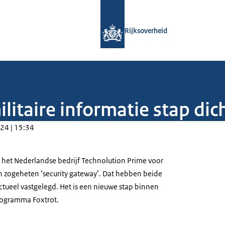
Naar de homepage van Rijksoverheid
Rijksoverheid
ilitaire informatie stap dic
24 | 15:34
t het Nederlandse bedrijf
Technolution Prime
voor
n zogeheten ‘
security gateway
’. Dat hebben beide
ctueel vastgelegd. Het is een nieuwe stap binnen
rogramma Foxtrot.