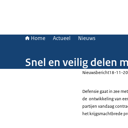
Home
Actueel
Nieuws
Snel en veilig delen m
Nieuwsbericht
18-11-20
Defensie gaat in zee me
de ontwikkeling van ee
partijen vandaag contra
het krijgsmachtbrede p