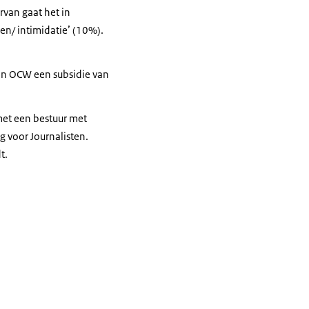
rvan gaat het in
en/ intimidatie’ (10%).
van OCW een subsidie van
 met een bestuur met
 voor Journalisten.
t.