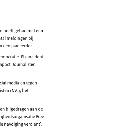
en heeft gehad met een
ntal meldingen bij
 een jaar eerder.
emocratie. Elk incident
impact. Journalisten
ocial media en tegen
isten (NVJ), het
bben bijgedragen aan de
rijheidsorganisatie
Free
le navolging verdient’.