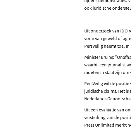
tijdens demonstraties. V
ook juridische onderste
Uit onderzoek van I&O
r
vorm van geweld of agres
PersVeilig neemt toe. I
Minister Bruins: “Onafh
waarbij een journalist wo
moeten in staat zijn om v
PersVeilig wil de positi
juridische claims. Het i
Nederlands Genootschap
Uit een evaluatie van o
versterking van de posit
Press Unlimited
merkt he