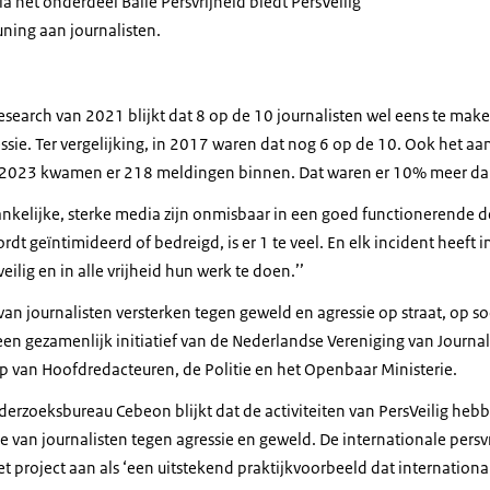
ia het onderdeel Balie Persvrijheid biedt PersVeilig
uning aan journalisten.
esearch
van 2021 blijkt dat 8 op de 10 journalisten wel eens te mak
sie. Ter vergelijking, in 2017 waren dat nog 6 op de 10. Ook het aa
n 2023 kwamen er 218 meldingen binnen. Dat waren er 10% meer dan
ankelijke, sterke media zijn onmisbaar in een goed functionerende d
rdt geïntimideerd of bedreigd, is er 1 te veel. En elk incident heeft 
eilig en in alle vrijheid hun werk te doen.’’
e van journalisten versterken tegen geweld en agressie op straat, op s
s een gezamenlijk initiatief van de Nederlandse Vereniging van Journal
 van Hoofdredacteuren, de Politie en het Openbaar Ministerie.
nderzoeksbureau Cebeon blijkt dat de activiteiten van PersVeilig he
ie van journalisten tegen agressie en geweld. De internationale persv
t project aan als ‘een uitstekend praktijkvoorbeeld dat internationa