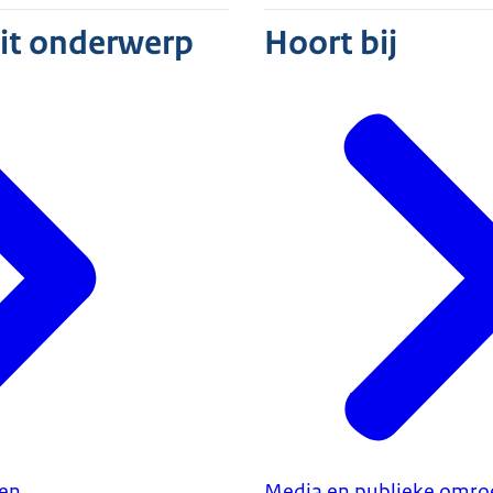
dit onderwerp
Hoort bij
ken
Media en publieke omro