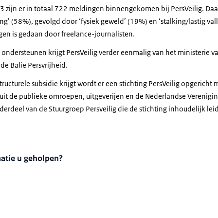
 zijn er in totaal 722 meldingen binnengekomen bij PersVeilig. Daa
’ (58%), gevolgd door ‘fysiek geweld’ (19%) en ‘stalking/lastig vall
gen is gedaan door freelance-journalisten.
 ondersteunen krijgt PersVeilig verder eenmalig van het ministerie 
e Balie Persvrijheid.
tructurele subsidie krijgt wordt er een stichting PersVeilig opgericht
it de publieke omroepen, uitgeverijen en de Nederlandse Vereniging
derdeel van de Stuurgroep Persveilig die de stichting inhoudelijk leid
matie u geholpen?