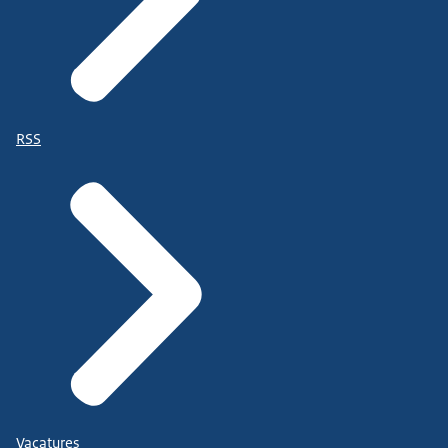
RSS
Vacatures