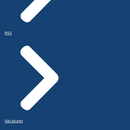
RSS
Vacatures