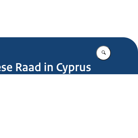
.nl
Vul in wat u z
ese Raad in Cyprus