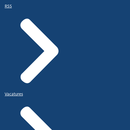
RSS
Vacatures