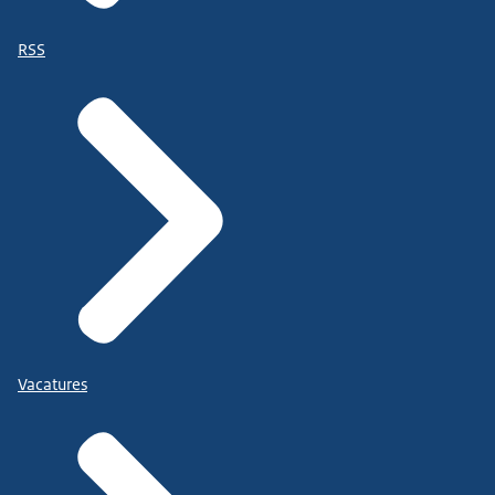
RSS
Vacatures