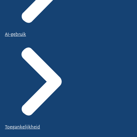
AI-gebruik
Toegankelijkheid