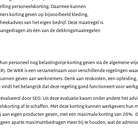
stelling personeelskorting. Daarmee kunnen
ers korting geven op bijvoorbeeld kleding,
ekadvies van het eigen bedrijf. Deze maatregel is
angedragen als één van de dekkingsmaatregelen
un personeel nog belastingvrije korting geven via de algemene vrij
R). De WKR is een verzamelnaam voor verschillende regelingen wa
kunnen geven aan werknemers. Denk aan reiskosten, een opleiding
t vindt het belangrijk dat deze regeling goed functioneert voor wer
eëvalueerd door SEO. Uit deze evaluatie kwam onder andere het adv
neelskorting af te schaffen. Met deze korting kunnen werkgevers hu
ij aan eigen producten geven, met een maximale korting van 20%. Dit
geen aparte maximumbedragen meer bij te houden, wat de administ