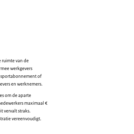
e ruimte van de
armee werkgevers
, sportabonnement of
kgevers en werknemers.
ies om de aparte
n medewerkers maximaal €
 vervalt straks.
ratie vereenvoudigt.