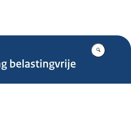
.nl
Vul in wat u z
 belastingvrije