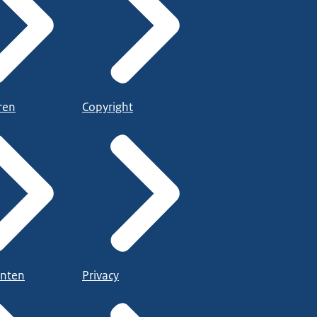
ren
Copyright
nten
Privacy