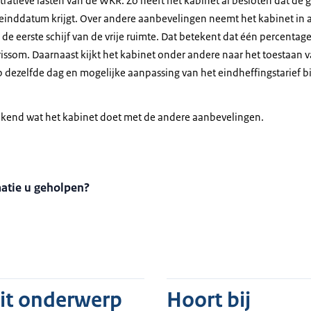
ratieve lasten van de WKR. Zo heeft het kabinet al besloten dat de ge
 einddatum krijgt. Over andere aanbevelingen neemt het kabinet in a
 de eerste schijf van de vrije ruimte. Dat betekent dat één percentage
rissom. Daarnaast kijkt het kabinet onder andere naar het toestaan 
 dezelfde dag en mogelijke aanpassing van het eindheffingstarief bi
ekend wat het kabinet doet met de andere aanbevelingen.
matie u geholpen?
dit onderwerp
Hoort bij