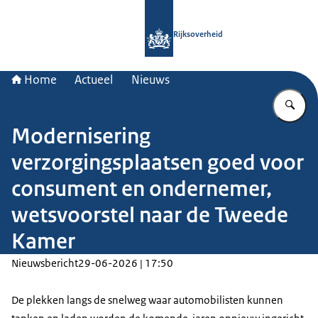
Naar de homepage van Rijksoverheid
Rijksoverheid
Home
Actueel
Nieuws
Vu
Modernisering
verzorgingsplaatsen goed voor
consument en ondernemer,
wetsvoorstel naar de Tweede
Kamer
Nieuwsbericht
29-06-2026 | 17:50
De plekken langs de snelweg waar automobilisten kunnen