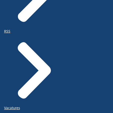
RSS
Vacatures