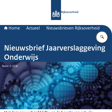
Naar de homepage van Rijksoverheid
Rijksoverheid
Home
Actueel
Nieuwsbrieven Rijksoverheid
Vu
Nieuwsbrief Jaarverslaggeving
Onderwijs
Beeld: © OCW