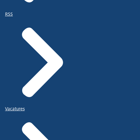
RSS
Vacatures