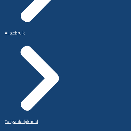
AI-gebruik
Toegankelijkheid