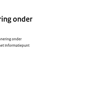
ring onder
sanering onder
het Informatiepunt