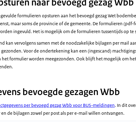
opsturen naar bevoegd gezag Wbb
ngevulde formulieren opsturen aan het bevoegd gezag Wet bodembes
enst, maar soms de provincie of de gemeente. De formulieren (pdf-
orden ingevuld. Het is mogelijk om de formulieren tussentijds op te 
nd kan vervolgens samen met de noodzakelijke bijlagen per mail a
gezonden. Voor de ondertekening kan een (ingescand) machtigin
 het formulier worden meegezonden. Ook blijft het mogelijk om het
zenden.
evens bevoegde gezagen Wbb
actgegevens per bevoegd gezag Wbb voor BUS-meldingen
. In dit ov
en de bijlagen zowel per post als per e-mail willen ontvangen.