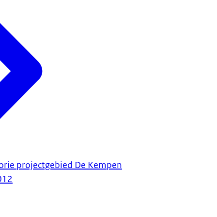
orie projectgebied De Kempen
012