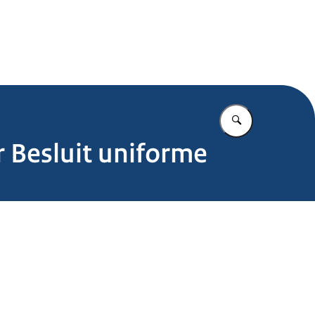
.nl
Vul in wat u z
 Besluit uniforme