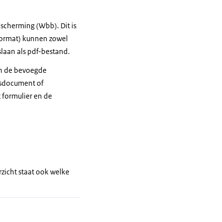
cherming (Wbb). Dit is
format) kunnen zowel
slaan als pdf-bestand.
an de bevoegde
gsdocument of
 formulier en de
erzicht staat ook welke