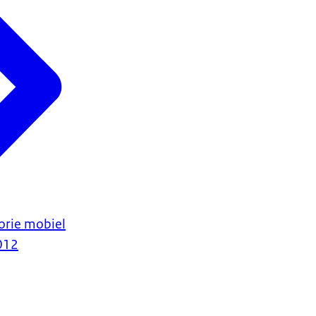
orie mobiel
012