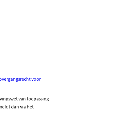
overgangsrecht voor
evingswet van toepassing
meldt dan via het