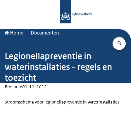
Naar de homepage van Rijksoverheid
Rijksoverheid
Home
Documenten
Vu
Legionellapreventie in
waterinstallaties - regels en
toezicht
Brochure
01-11-2012
Stroomschema voor legionellapreventie in waterinstallaties