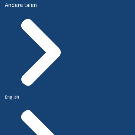
Andere talen
English