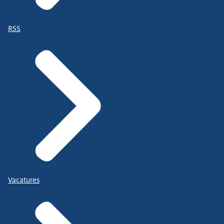
RSS
Vacatures