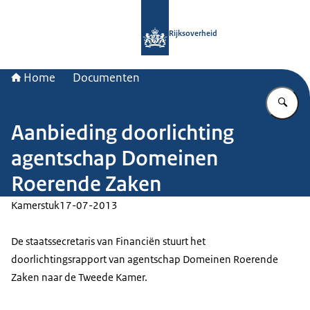
Naar de homepage van Rijksoverheid
Rijksoverheid
Home
Documenten
Vu
Aanbieding doorlichting
agentschap Domeinen
Roerende Zaken
Kamerstuk
17-07-2013
De staatssecretaris van Financiën stuurt het
doorlichtingsrapport van agentschap Domeinen Roerende
Zaken naar de Tweede Kamer.