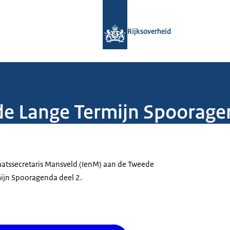
Naar de homepage van Rijksoverheid
Rijksoverheid
 de Lange Termijn Spoorage
aatssecretaris Mansveld (IenM) aan de Tweede
ijn Spooragenda deel 2.