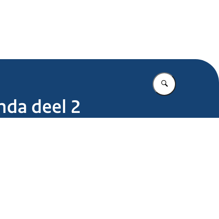
.nl
Vul in wat u z
nda deel 2