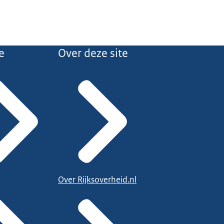
e
Over deze site
Over Rijksoverheid.nl