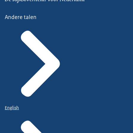
Andere talen
English