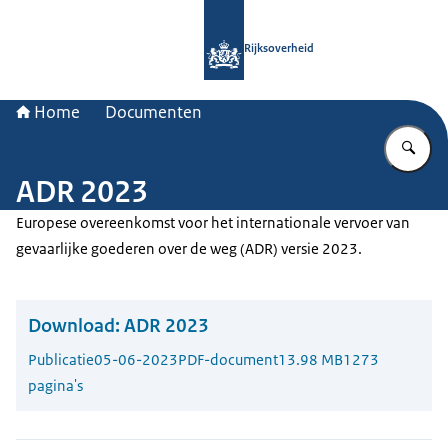
Naar de homepage van Rijksoverheid
Rijksoverheid
Home
Documenten
Vu
ADR 2023
Europese overeenkomst voor het internationale vervoer van
gevaarlijke goederen over de weg (ADR) versie 2023.
Download:
ADR 2023
Publicatie
05-06-2023
PDF-document
13.98 MB
1273
pagina's