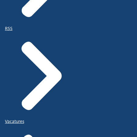
RSS
Vacatures