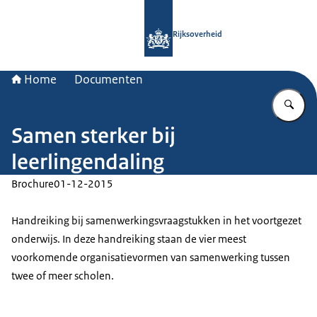
Naar de homepage van Rijksoverheid
Rijksoverheid
Home
Documenten
Vu
Samen sterker bij
leerlingendaling
Brochure
01-12-2015
Handreiking bij samenwerkingsvraagstukken in het voortgezet
onderwijs. In deze handreiking staan de vier meest
voorkomende organisatievormen van samenwerking tussen
twee of meer scholen.