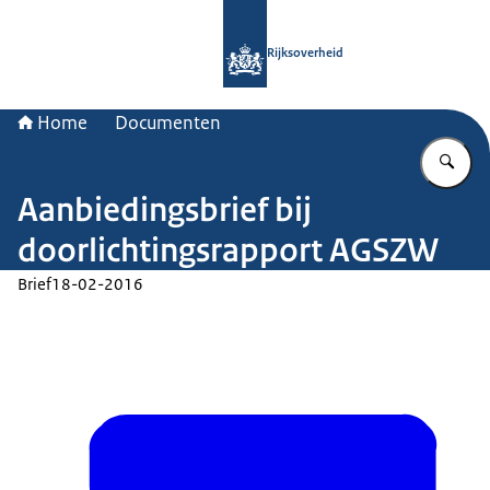
Naar de homepage van Rijksoverheid
Rijksoverheid
Home
Documenten
Vu
Aanbiedingsbrief bij
doorlichtingsrapport AGSZW
Brief
18-02-2016