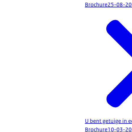
Brochure
25-08-2
U bent getuige in e
Brochure
10-03-2