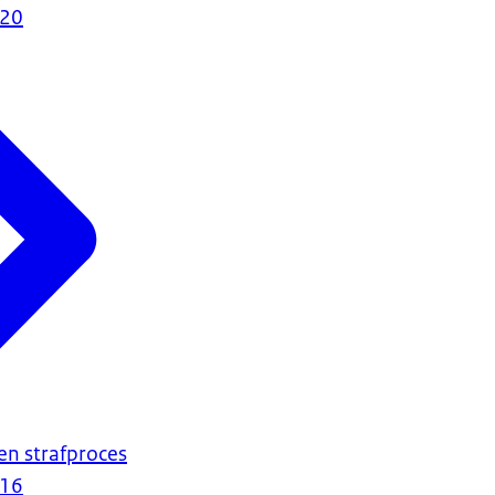
020
en strafproces
016