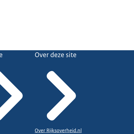
e
Over deze site
Over Rijksoverheid.nl