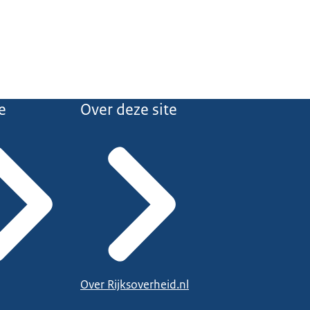
e
Over deze site
Over Rijksoverheid.nl