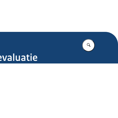
.nl
Vul in wat u z
evaluatie