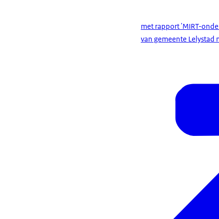
met rapport 'MIRT-onderz
van gemeente Lelystad m