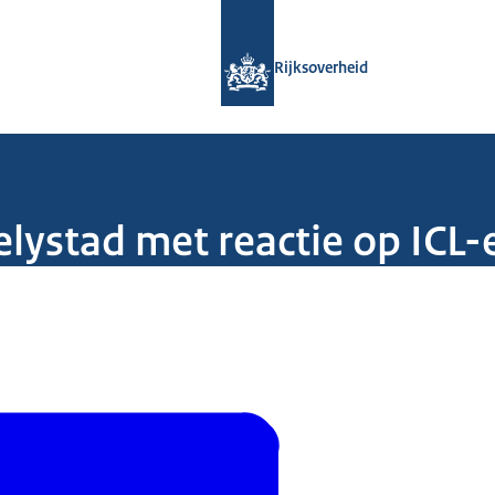
Naar de homepage van Rijksoverheid
Rijksoverheid
lystad met reactie op ICL-