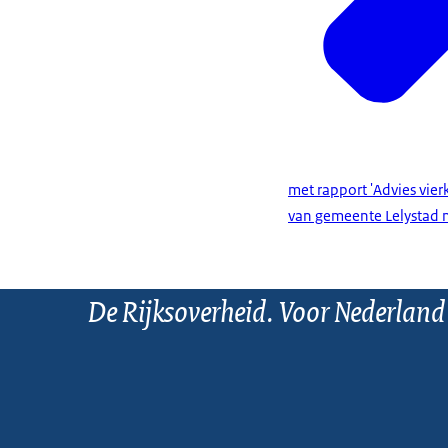
met rapport 'Advies vier
van gemeente Lelystad m
De Rijksoverheid. Voor Nederland