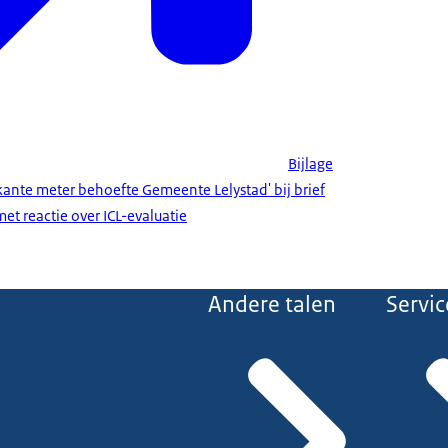
Bijlage
kante meter behoefte Gemeente Lelystad' bij brief
et reactie over ICL-evaluatie
Andere talen
Servic