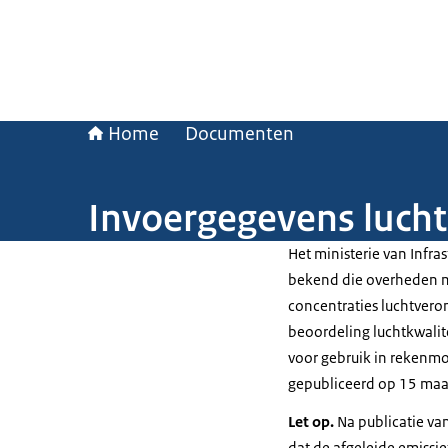
Home
Documenten
Invoergegevens lucht
Het ministerie van Infra
bekend die overheden m
concentraties luchtveron
beoordeling luchtkwalite
voor gebruik in rekenmod
gepubliceerd op 15 maa
Let op.
Na publicatie va
dat de afgeleide emissi