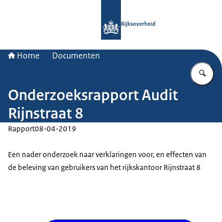
Naar de homepage van Rijksoverheid
Rijksoverheid
Home
Documenten
Vu
Onderzoeksrapport Audit
Rijnstraat 8
Rapport
08-04-2019
Een nader onderzoek naar verklaringen voor, en effecten van
de beleving van gebruikers van het rijkskantoor Rijnstraat 8