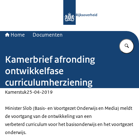
Naar de homepage van Rijksoverheid
Rijksoverheid
Home
Documenten
Vu
Kamerbrief afronding
ontwikkelfase
curriculumherziening
Kamerstuk
25-04-2019
Minister Slob (Basis- en Voortgezet Onderwijs en Media) meldt
de voortgang van de ontwikkeling van een
verbeterd curriculum voor het basisonderwijs en het voortgezet
onderwijs.